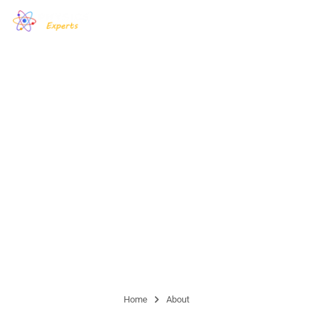
Organization
Lorem ipsum dolor sit amet, consectetur adipiscing elit, sed
do eiusmod tempor incididunt ut labore et dolore magna
aliqua.
Home
About